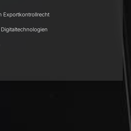
m Exportkontrollrecht
Digitaltechnologien
n