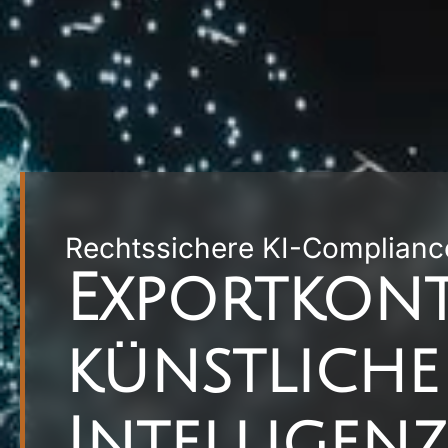
Rechtssichere KI-Compliance
Export­kon
künstliche
Intelligenz