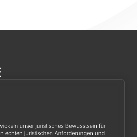
e
ickeln unser juristisches Bewusstsein für
Wir dozie
hen echten juristischen Anforderungen und