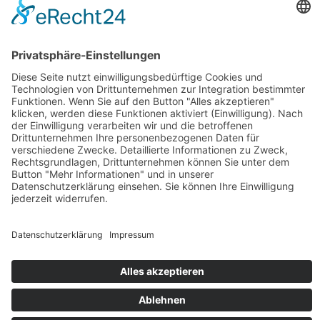
entfaltet keine Wirkung gegenüber der Bußgeldbehörde. Das
Unternehmen kann dem Beauftragten im Innenverhältnis zwar
Freistellung zusagen, sobald eine Geldbuße verhängt wurde
— ob diese Zusage im Ernstfall werthaltig ist, hängt von der
finanziellen Situation und dem Willen des Unternehmens ab.
Sinnvoll ist dagegen der Abschluss einer D&O-Versicherung
(Directors & Officers Liability), die auch den
Exportkontrollbeauftragten erfasst. Ob und in welchem
Umfang solche Policen Bußgelder im
Ordnungswidrigkeitenbereich abdecken, ist vom konkreten
Versicherungsvertrag abhängig und sollte vor dem Ernstfall
geprüft werden. Die Kanzlei für Außenwirtschaftsrecht prüft
Ihre Haftungssituation und gibt Ihnen eine belastbare
Einschätzung — nehmen Sie Kontakt auf.
Häufig gestellte Fragen
Haftet der Exportkontrollbeauftragte persönlich für