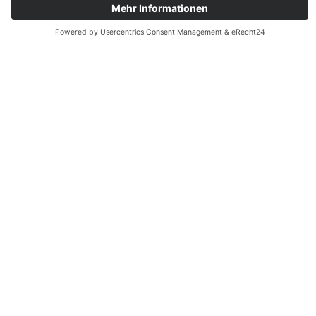
Verstöße, die andere Mitarbeiter begehen?
Was ist der Unterschied zwischen § 9 OWiG und § 130
OWiG?
Ab welcher Unternehmensgröße ist ein
Exportkontrollbeauftragter gesetzlich vorgeschrieben?
Schützt ein externes ICP-Beratungsunternehmen den
internen Beauftragten?