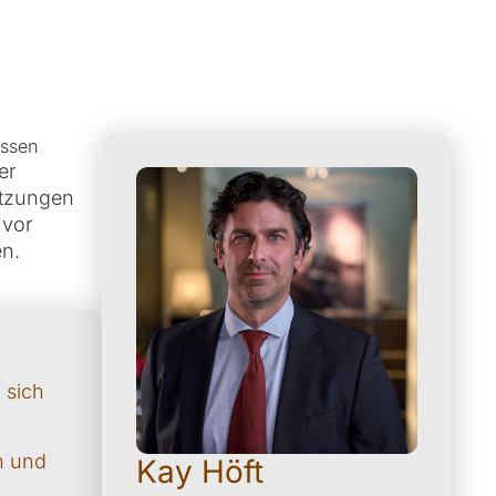
üssen
er
etzungen
 vor
en.
 sich
n und
Kay Höft