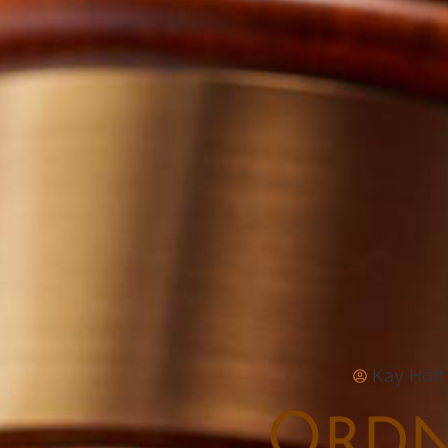
Kay Höft
Ordn