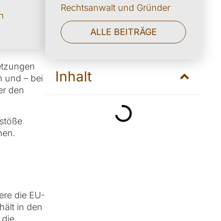
Rechtsanwalt und Gründer
n
ALLE BEITRÄGE
setzungen
Inhalt
 und – bei
er den
rstöße
nen.
ere die EU-
ält in den
 die